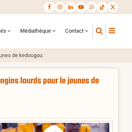
tés
Médiathèque
Contact
jeunes de kedougou.
ngins lourds pour le jeunes de