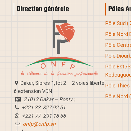
la
Direction générale
Pôles A
formation
en
Pôle Sud
(
conduite
Pôle Nord 
d’engins
Pôle Centre
lourds
pour
Pôle Diourb
le
Pôle Est /
jeunes
Kedouguou
de
Dakar, Sipres 1, lot 2 – 2 voies liberté
Pôle Thies
kedougou.
6 extension VDN
Pôle Nord
21013 Dakar – Ponty ;
+221 33 827 92 51
+221 77 291 18 38
onfp@onfp.sn