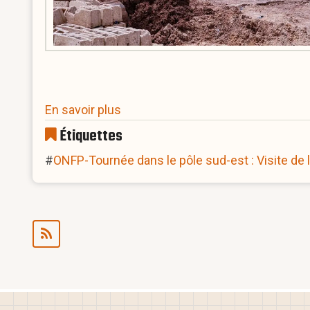
sur
En savoir plus
ONFP-
Étiquettes
Tournée
ONFP-Tournée dans le pôle sud-est : Visite de 
dans
le
pôle
sud-
est
:
Visite
de