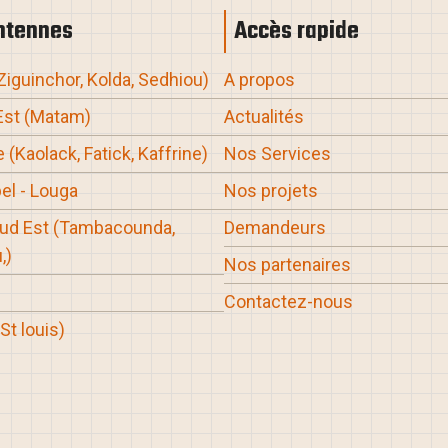
ntennes
Accès rapide
 Ziguinchor, Kolda, Sedhiou
)
A propos
Est (Matam
)
Actualités
 (Kaolack, Fatick, Kaffrine
)
Nos Services
el - Louga
Nos projets
Sud Est
(Tambacounda,
Demandeurs
,
)
Nos partenaires
Contactez-nous
(St louis
)