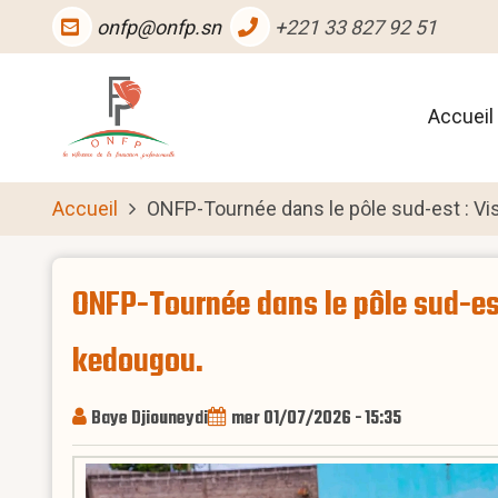
Aller
onfp@onfp.sn
+221 33 827 92 51
au
contenu
Main
principal
Accueil
naviga
Accueil
ONFP-Tournée dans le pôle sud-est : Vis
ONFP-Tournée dans le pôle sud-est 
kedougou.
Baye Djiouneydi
mer 01/07/2026 - 15:35