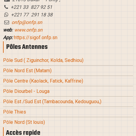
+221 33 827 92 51
+221 77 291 18 38
onfp@onfp.sn
web
:
www.onfp.sn
App:
https://sigof.onfp.sn
Pôles Antennes
Pôle Sud
( Ziguinchor, Kolda, Sedhiou
)
Pôle Nord Est (Matam
)
Pôle Centre (Kaolack, Fatick, Kaffrine
)
Pôle Diourbel - Louga
Pôle Est /Sud Est
(Tambacounda, Kedouguou,
)
Pôle Thies
Pôle Nord
(St louis
)
Accès rapide