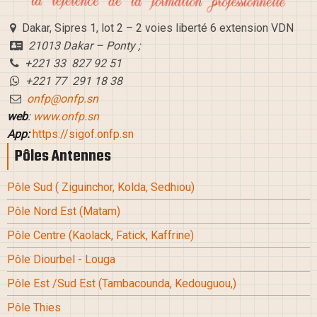
Dakar, Sipres 1, lot 2 – 2 voies liberté 6 extension VDN
21013 Dakar – Ponty ;
+221 33 827 92 51
+221 77 291 18 38
onfp@onfp.sn
web
:
www.onfp.sn
App:
https://sigof.onfp.sn
Pôles Antennes
Pôle Sud
( Ziguinchor, Kolda, Sedhiou
)
Pôle Nord Est (Matam
)
Pôle Centre (Kaolack, Fatick, Kaffrine
)
Pôle Diourbel - Louga
Pôle Est /Sud Est
(Tambacounda, Kedouguou,
)
Pôle Thies