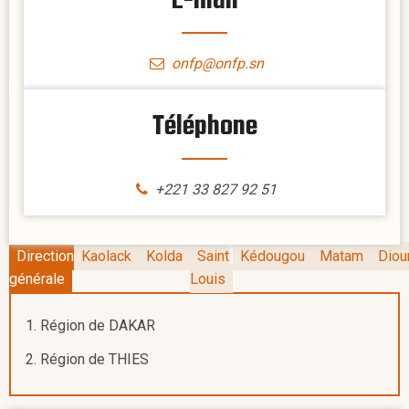
E-mail
onfp@onfp.sn
Téléphone
+221 33 827 92 51
Direction
Kaolack
Kolda
Saint
Kédougou
Matam
Diou
générale
Louis
Région de DAKAR
Région de THIES