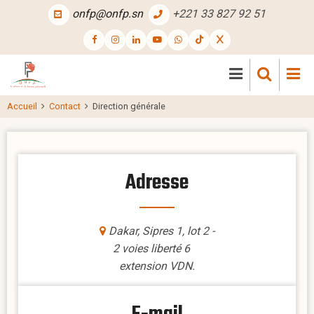
Aller
onfp@onfp.sn
+221 33 827 92 51
au
contenu
principal
Accueil
Contact
Direction générale
Adresse
Dakar, Sipres 1, lot 2 -
2 voies liberté 6
extension VDN.